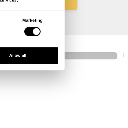
 services.
Marketing
Camille Adam
Marseille
5
•
16 services
Allow all