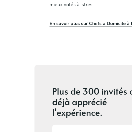
mieux notés à Istres
e De Palma
Samih Ahmed
doule
Vauvenargues
En savoir plus sur Chefs a Domicile à 
ices
5
•
8 services
Plus de
300 invités
déjà apprécié
l'expérience.