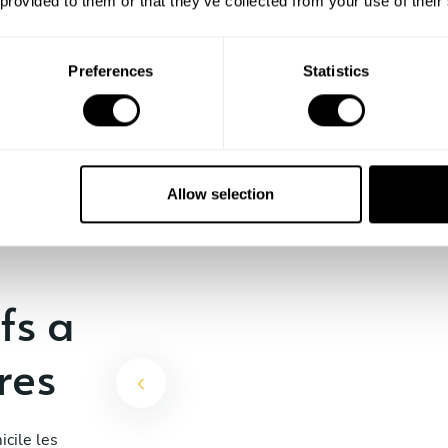
 provided to them or that they’ve collected from your use of their
Preferences
Statistics
Stéphanie Mélanie
Aix-en-Provence
4.9
•
90 services
Allow selection
fs a
res
cile les