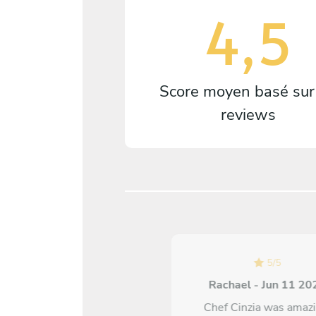
4,5
Score moyen basé su
reviews
5
/
5
Rachael - Jun 11 20
5
/
5
Chef Cinzia was amazi
aarit Haikonen - Sep 23