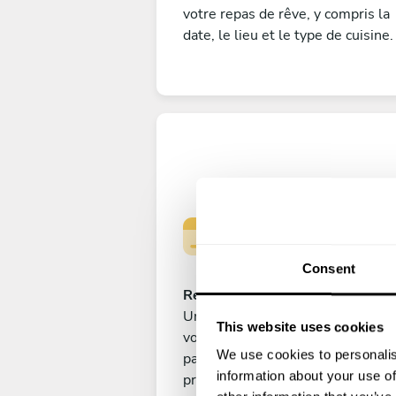
votre repas de rêve, y compris la
date, le lieu et le type de cuisine.
Consent
Réservez votre expérience
Une fois que vous êtes satisfait d
This website uses cookies
votre choix, soumettez votre
We use cookies to personalis
paiement pour sécuriser votre ch
information about your use of
privé.