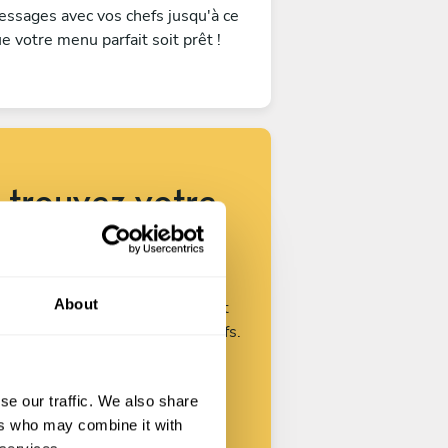
ssages avec vos chefs jusqu'à ce
e votre menu parfait soit prêt !
trouvez votre
chef
About
Personnalisez votre demande et
mmencez à parler avec nos chefs.
se our traffic. We also share
Commencer
ers who may combine it with