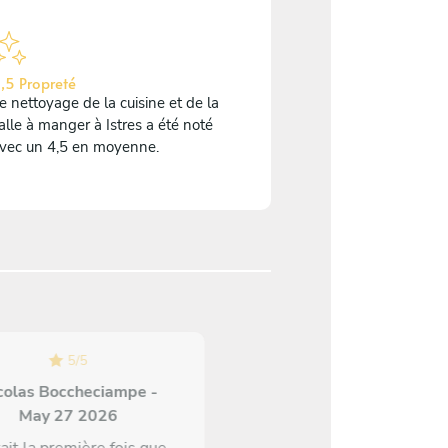
,5 Propreté
e nettoyage de la cuisine et de la
alle à manger à Istres a été noté
vec un 4,5 en moyenne.
5
/
5
colas Boccheciampe -
5
/
5
May 27 2026
Maarit Haikonen - Sep 