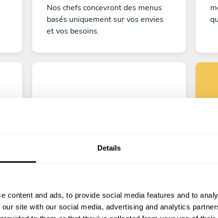
Nos chefs concevront des menus
me
basés uniquement sur vos envies
qu
et vos besoins.
Details
co
Bon appétit!
e
Il ne vous reste plus qu'à compter
les jours avant que votre
e content and ads, to provide social media features and to analy
ef
expérience culinaire ne commence !
 our site with our social media, advertising and analytics partn