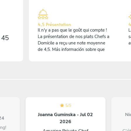
4,5 Présentation
4
Il n'y a pas que le goût qui compte !
L
r
45
La présentation de nos plats Chefs a
s
Domicile a reçu une note moyenne
a
de 4,5. Más información sobre que
5
/
5
Joanna Guminska - Jul 02
Ni
24
2026
ng!