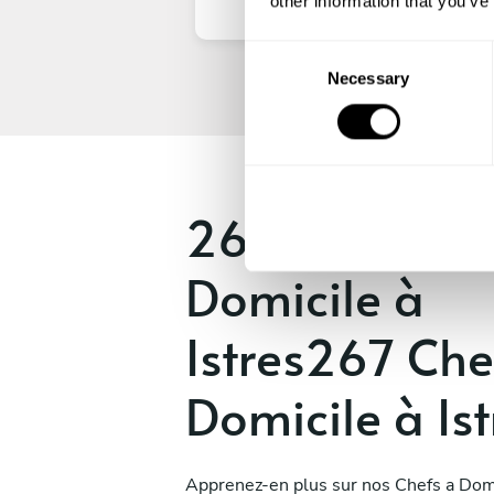
other information that you’ve
C
Necessary
o
n
s
e
n
267 Chefs a
t
S
e
Domicile à
l
e
Istres267 Che
c
t
Domicile à Ist
i
o
n
Apprenez-en plus sur nos Chefs a Domi