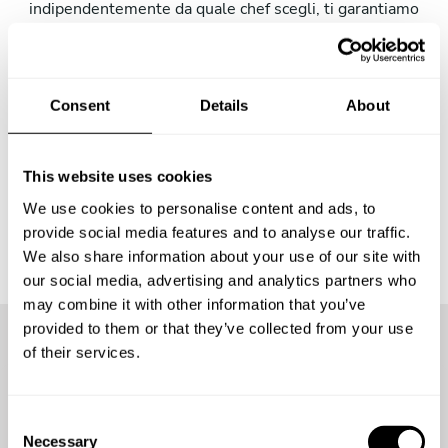
indipendentemente da quale chef scegli, ti garantiamo
che sei in buone mani: tutti i nostri chef hanno almeno un
decennio di esperienza alle spalle e sono stati formati
nelle migliori scuole di cucina. Non appena avrai ricevuto
un menu, ti metteremo in contatto con lo chef in modo da
Consent
Details
About
poter risolvere tutti i dettagli e accertarti che tutto sia di
tuo gradimento!
This website uses cookies
We use cookies to personalise content and ads, to
provide social media features and to analyse our traffic.
We also share information about your use of our site with
our social media, advertising and analytics partners who
may combine it with other information that you’ve
provided to them or that they’ve collected from your use
of their services.
Più di
9400 ospiti
hanno già
goduto dell'esperienza
C
Necessary
o