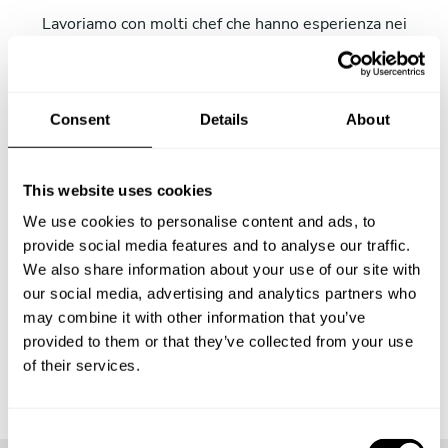
Lavoriamo con molti chef che hanno esperienza nei
migliori ristoranti, bar gastronomici, hotel di lusso e altro
ancora. Sarai in grado di visualizzare i dettagli della
formazione e dell'esperienza di ogni cuoco una volta che ti
invieranno una proposta di menu. Tuttavia,
Consent
Details
About
indipendentemente da quale chef scegli, ti garantiamo
che sei in buone mani: tutti i nostri chef hanno almeno un
decennio di esperienza alle spalle e sono stati formati
This website uses cookies
nelle migliori scuole di cucina. Non appena avrai ricevuto
We use cookies to personalise content and ads, to
un menu, ti metteremo in contatto con lo chef in modo da
provide social media features and to analyse our traffic.
poter risolvere tutti i dettagli e accertarti che tutto sia di
We also share information about your use of our site with
tuo gradimento!
our social media, advertising and analytics partners who
may combine it with other information that you’ve
provided to them or that they’ve collected from your use
of their services.
C