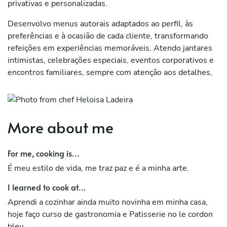
privativas e personalizadas.
Desenvolvo menus autorais adaptados ao perfil, às
preferências e à ocasião de cada cliente, transformando
refeições em experiências memoráveis. Atendo jantares
intimistas, celebrações especiais, eventos corporativos e
encontros familiares, sempre com atenção aos detalhes,
apresentação refinada e ingredientes de alta qualidade.
Minha cozinha possui influência da gastronomia francesa e
contemporânea, combinando técnica, criatividade e
More about me
hospitalidade para proporcionar momentos únicos à mesa.
For me, cooking is...
É meu estilo de vida, me traz paz e é a minha arte.
I learned to cook at...
Aprendi a cozinhar ainda muito novinha em minha casa,
hoje faço curso de gastronomia e Patisserie no le cordon
bleu