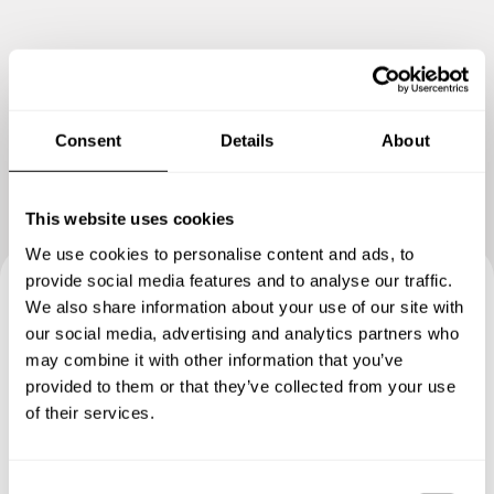
Show me more
Consent
Details
About
This website uses cookies
We use cookies to personalise content and ads, to
provide social media features and to analyse our traffic.
We also share information about your use of our site with
Book your experience with
our social media, advertising and analytics partners who
Chef Heloisa
may combine it with other information that you’ve
provided to them or that they’ve collected from your use
of their services.
Specify the details of your requests and the chef will send
you a custom menu just for you.
C