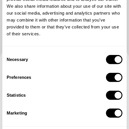
We also share information about your use of our site with
our social media, advertising and analytics partners who
may combine it with other information that you’ve
provided to them or that they’ve collected from your use
of their services.
C
Necessary
o
n
Book your experience with
s
Preferences
Chef Johanna
e
n
t
Statistics
Specify the details of your requests and the chef will send
S
you a custom menu just for you.
e
Marketing
l
e