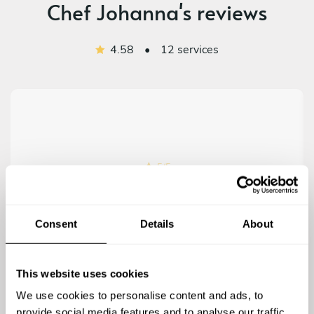
Chef Johanna's reviews
4.58
•
12 services
5
/
5
Floriane De Paoli - Nov 04 2024
Johanna est un excellent Chef, très professionnelle,
Consent
Details
About
d’une grande gentillesse et ses plats sont exquis ! À
recommander sans hésitation
This website uses cookies
We use cookies to personalise content and ads, to
provide social media features and to analyse our traffic.