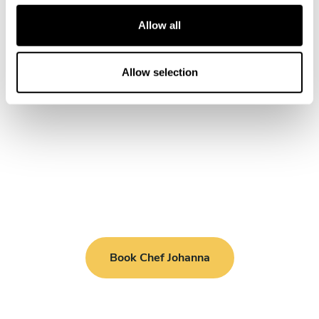
c
t
Allow all
i
o
n
Allow selection
Book Chef Johanna