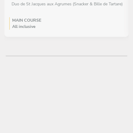
Duo de St Jacques aux Agrumes (Snacker & Bille de Tartare)
MAIN COURSE
All inclusive
Tajine d’Agneau Sucré-Salé aux Saveurs du Soleil
DESSERT
All inclusive
Gâteau de Semoule à la Fleur d’Oranger