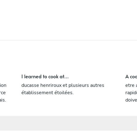
I learned to cook at...
A coo
ion
ducasse henriroux et plusieurs autres
etre 
rce
établissement étoilées.
rapi
is.
doive