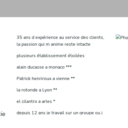
35 ans d expérience au service des clients,
la passion qui m anime reste intacte
plusieurs établissement étoilées
alain ducasse a monaco ***
Patrick henriroux a vienne **
la rotonde a Lyon **
el cilantro a arles *
ie
depuis 12 ans je travail sur un groupe ou j
ai en charge plusieurs établissements. ma
mission satisfaire mes clients.