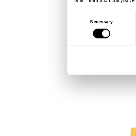
other information that you’ve
C
Necessary
o
n
s
e
n
t
S
e
l
e
c
t
i
o
n