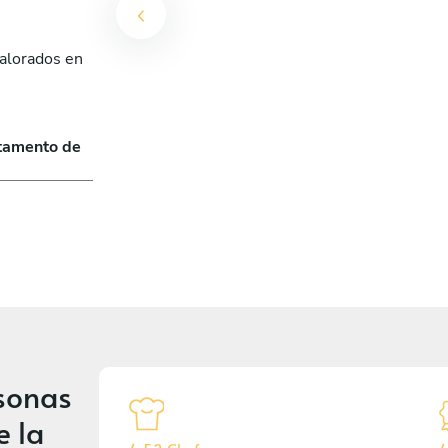
valorados en
rtamento de
sonas
e la