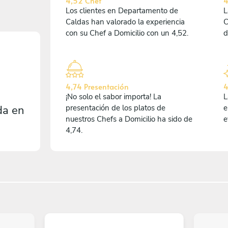
4,52 Chef
4
Los clientes en Departamento de
L
Caldas han valorado la experiencia
C
con su Chef a Domicilio con un 4,52.
d
4,74 Presentación
4
¡No solo el sabor importa! La
L
da en
presentación de los platos de
e
nuestros Chefs a Domicilio ha sido de
e
4,74.