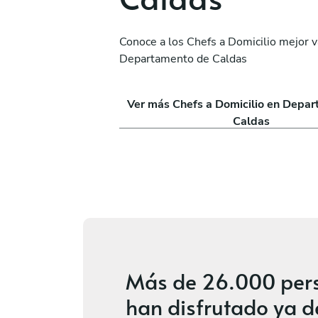
Conoce a los Chefs a Domicilio mejor 
Departamento de Caldas
ya.
Luis Vetancourt
Bogotá
Ver más Chefs a Domicilio en Depa
icios
4.8
•
281 servicios
Caldas
Más de
26.000 per
han disfrutado ya d