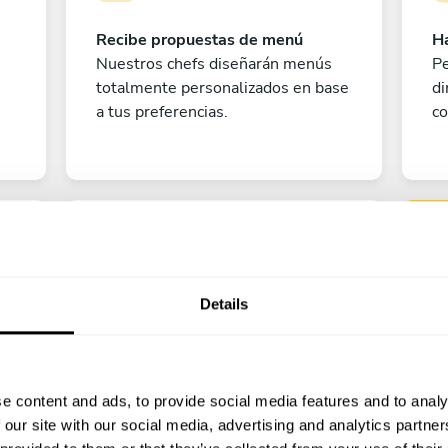
Recibe propuestas de menú
Ha
Nuestros chefs diseñarán menús
Pe
totalmente personalizados en base
di
a tus preferencias.
co
Details
Pe
e content and ads, to provide social media features and to analy
¡A disfrutar!
 our site with our social media, advertising and analytics partn
?
¡Todo listo! Ya solo queda contar