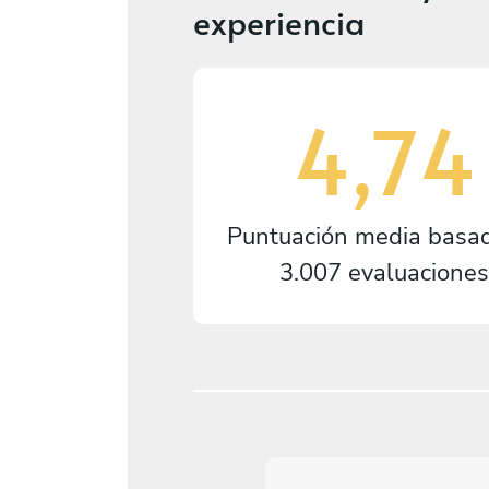
experiencia
4,74
Puntuación media basa
3.007 evaluaciones
5
/
5