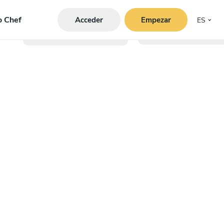
o Chef
Acceder
Empezar
ES