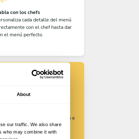
bla con los chefs
rsonaliza cada detalle del menú
rectamente con el chef hasta dar
n el menú perfecto.
Encuentra tu
chef
About
rsonaliza tu solicitud y empieza a
se our traffic. We also share
hablar con los chefs.
ers who may combine it with