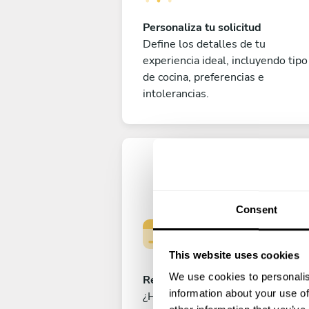
Personaliza tu solicitud
Define los detalles de tu
experiencia ideal, incluyendo tipo
de cocina, preferencias e
intolerancias.
Consent
This website uses cookies
We use cookies to personalis
Reserva tu experiencia
information about your use of
¿Has cerrado ya el menú perfecto