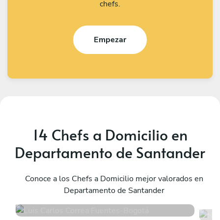
chefs.
Empezar
14 Chefs a Domicilio en
Departamento de Santander
Luis Carlos Correa Fuentes
N
Bogotá
Conoce a los Chefs a Domicilio mejor valorados en
E
Departamento de Santander
4.9
•
110 servicios