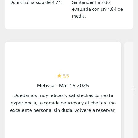
Domicilio ha sido de 4,74.
Santander ha sido
evaluada con un 4,84 de
media.
5
/
5
Melissa - Mar 15 2025
Ch
Quedamos muy felices y satisfechas con esta
We
experiencia, la comida deliciosa y el chef es una
go
excelente persona, sin duda, volveré a reservar.
h