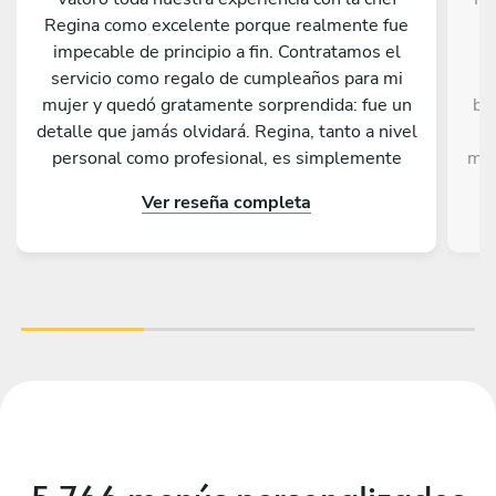
Regina como excelente porque realmente fue
impecable de principio a fin. Contratamos el
servicio como regalo de cumpleaños para mi
mujer y quedó gratamente sorprendida: fue un
ba
detalle que jamás olvidará. Regina, tanto a nivel
personal como profesional, es simplemente
mea
extraordinaria; la recomendaríamos sin ninguna
l
Ver reseña completa
duda. Además, cada plato que nos preparó fue
sa
de una calidad magnífica, un auténtico placer
we
para el paladar. ¡Gracias, Regina, por hacer de
by 
ese día algo verdaderamente especial!
f
ki
ex