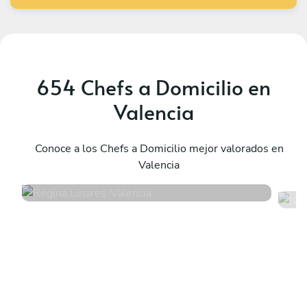
654 Chefs a Domicilio en
Valencia
Regina Linares
I
Valencia
Conoce a los Chefs a Domicilio mejor valorados en
C
Valencia
4.8
•
73 servicios