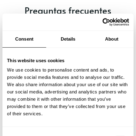
Preguntas frecuentes
Estas son las preguntas más frecuentes sobre Chef a
Domicilio en Valencia.
Consent
Details
About
This website uses cookies
¿Qué incluye un servicio de Chef a Domicilio en
Valencia?
We use cookies to personalise content and ads, to
provide social media features and to analyse our traffic.
We also share information about your use of our site with
¿Cuánto cuesta un Chef a Domicilio en Valencia?
our social media, advertising and analytics partners who
may combine it with other information that you’ve
¿Cómo puedo reservar un Chef a Domicilio en Valencia?
provided to them or that they’ve collected from your use
of their services.
¿Cómo puedo encontrar un Chef a Domicilio en
Valencia?
C