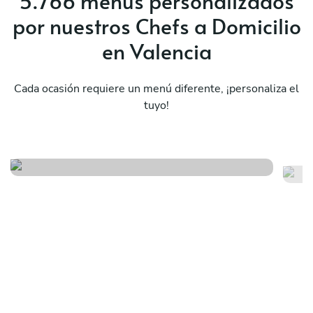
5.766 menús personalizados
por nuestros Chefs a Domicilio
en Valencia
Cada ocasión requiere un menú diferente, ¡personaliza el
tuyo!
Tapas & paella
Ra
Ver menú
Ver