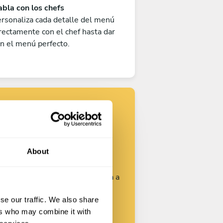
bla con los chefs
rsonaliza cada detalle del menú
rectamente con el chef hasta dar
n el menú perfecto.
Encuentra tu
chef
About
rsonaliza tu solicitud y empieza a
hablar con los chefs.
se our traffic. We also share
ers who may combine it with