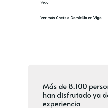
Vigo
Ver más Chefs a Domicilio en Vigo
es
António Duarte
ez
Vila Nova de Famalicão
vicios
5
•
22 servicios
Más de
8.100 pers
han disfrutado ya d
experiencia