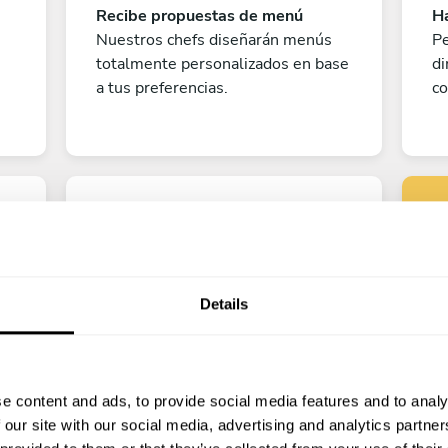
Recibe propuestas de menú
Ha
Nuestros chefs diseñarán menús
Pe
totalmente personalizados en base
di
a tus preferencias.
co
Details
Pe
¡A disfrutar!
e content and ads, to provide social media features and to analy
?
¡Todo listo! Ya solo queda contar
 our site with our social media, advertising and analytics partn
los días para disfrutar de la