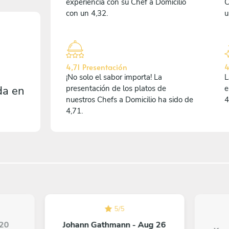
experiencia con su Chef a Domicilio
C
con un 4,32.
u
4,71 Presentación
4
¡No solo el sabor importa! La
L
da en
presentación de los platos de
e
nuestros Chefs a Domicilio ha sido de
4
4,71.
5
/
5
 20
Johann Gathmann - Aug 26