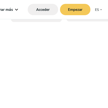
rar más
Acceder
Empezar
ES