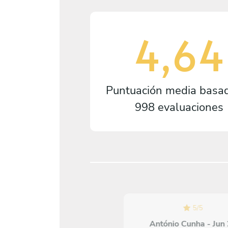
4,64
Puntuación media basa
998 evaluaciones
5
/
5
5
/
5
Alexandra Karadzhova -
António Cunha - Jun