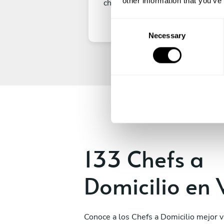
other information that you’ve
chef privado.
C
Necessary
o
n
s
e
n
t
S
e
l
e
133 Chefs a
c
t
Domicilio en 
i
o
n
Conoce a los Chefs a Domicilio mejor 