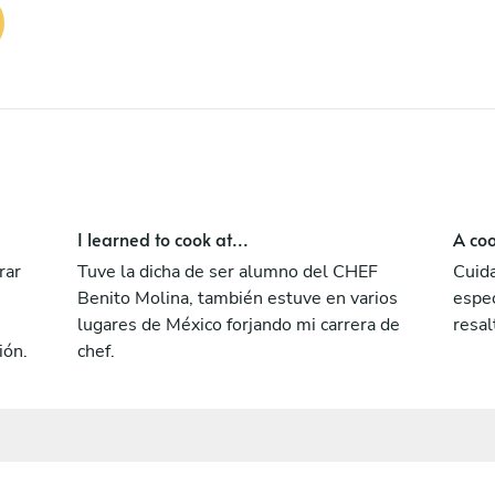
I learned to cook at...
A coo
rar
Tuve la dicha de ser alumno del CHEF
Cuida
Benito Molina, también estuve en varios
espec
lugares de México forjando mi carrera de
resal
ión.
chef.