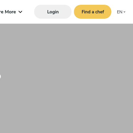
re More
Login
Find a chef
EN
o