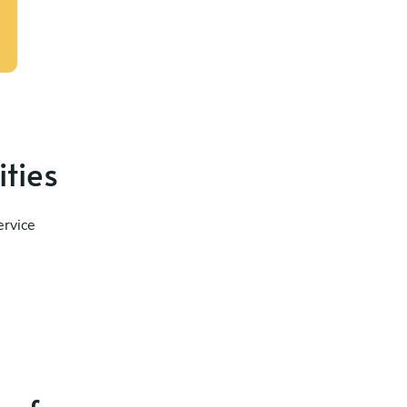
ities
ervice