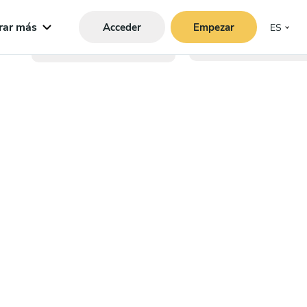
rar más
Acceder
Empezar
ES