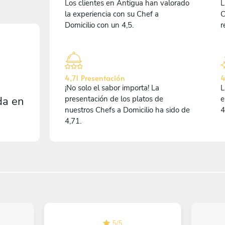
Los clientes en Antigua han valorado
L
la experiencia con su Chef a
C
Domicilio con un 4,5.
r
4,71 Presentación
4
¡No solo el sabor importa! La
L
da en
presentación de los platos de
e
nuestros Chefs a Domicilio ha sido de
4
4,71.
5
/
5