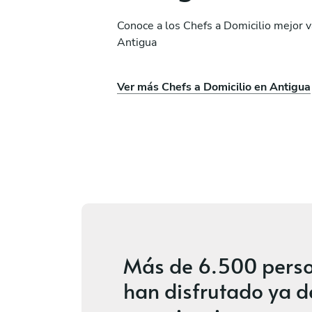
Conoce a los Chefs a Domicilio mejor 
Antigua
Javier Acosta Mendoz
Ver más Chefs a Domicilio en Antigua
en
Sta Brígida
ios
Nuevo
Más de
6.500 pers
han disfrutado ya d