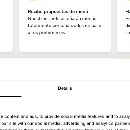
Recibe propuestas de menú
Ha
Nuestros chefs diseñarán menús
Pe
totalmente personalizados en base
di
a tus preferencias.
co
Details
Pe
e content and ads, to provide social media features and to analy
¡A disfrutar!
 our site with our social media, advertising and analytics partn
?
¡Todo listo! Ya solo queda contar