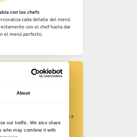
bla con los chefs
rsonaliza cada detalle del menú
rectamente con el chef hasta dar
n el menú perfecto.
Encuentra tu
chef
About
rsonaliza tu solicitud y empieza a
se our traffic. We also share
hablar con los chefs.
ers who may combine it with