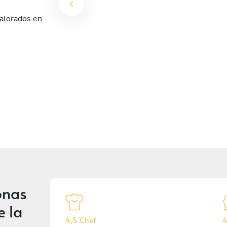
valorados en
a
onas
e la
4,5 Chef
4