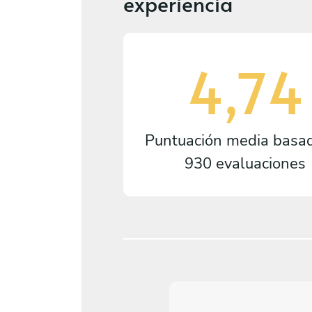
experiencia
4,74
Puntuación media basa
930 evaluaciones
4,8
/
5