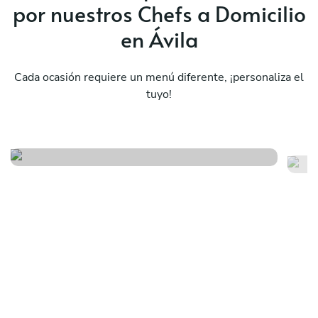
por nuestros Chefs a Domicilio
en Ávila
Cada ocasión requiere un menú diferente, ¡personaliza el
tuyo!
Especial del chef ii
Um
Ver menú
Ver