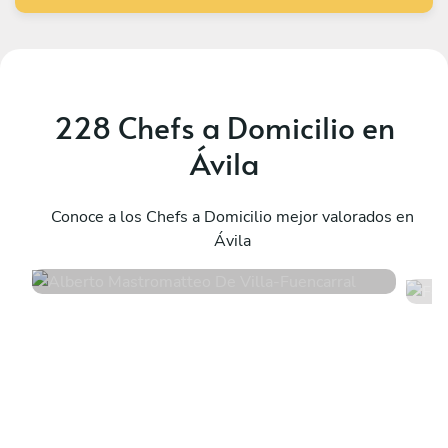
228 Chefs a Domicilio en
Ávila
Alberto Mastromatteo De Villa
F
Fuencarral
Conoce a los Chefs a Domicilio mejor valorados en
M
Ávila
4.6
•
337 servicios