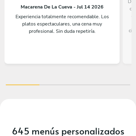
Des
Macarena De La Cueva - Jul 14 2026
que
di
Experiencia totalmente recomendable. Los
n
platos espectaculares, una cena muy
cir
profesional. Sin duda repetiría.
dis
es 
645 menús personalizados