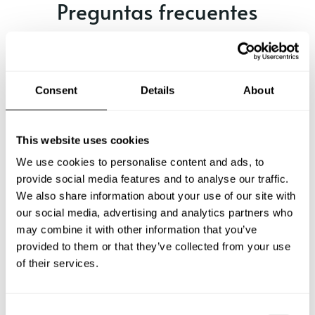
Preguntas frecuentes
Estas son las preguntas más frecuentes sobre Chef a
Domicilio en Ávila.
Consent
Details
About
¿Qué incluye un servicio de Chef a Domicilio en Ávila?
This website uses cookies
We use cookies to personalise content and ads, to
¿Cuánto cuesta un Chef a Domicilio en Ávila?
provide social media features and to analyse our traffic.
We also share information about your use of our site with
¿Cómo puedo reservar un Chef a Domicilio en Ávila?
our social media, advertising and analytics partners who
may combine it with other information that you’ve
provided to them or that they’ve collected from your use
¿Cómo puedo encontrar un Chef a Domicilio en Ávila?
of their services.
¿Cuál es el número máximo de personas para un
servicio de Chef a Domicilio en Ávila
C