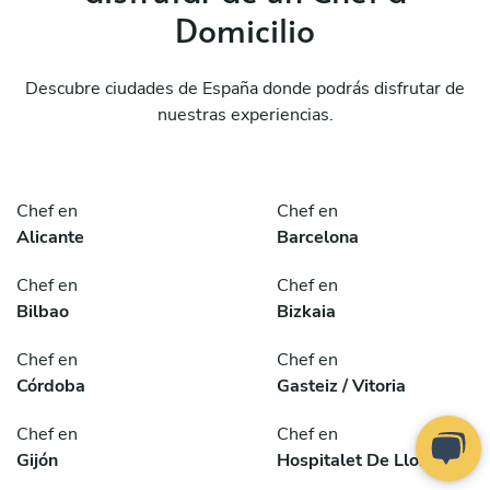
Domicilio
Descubre ciudades de España donde podrás disfrutar de
nuestras experiencias.
Chef en
Chef en
Alicante
Barcelona
Chef en
Chef en
Bilbao
Bizkaia
Chef en
Chef en
Córdoba
Gasteiz / Vitoria
Chef en
Chef en
Gijón
Hospitalet De Llobregat