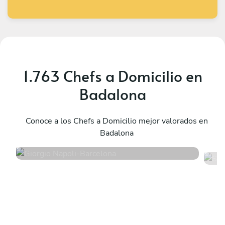
1.763 Chefs a Domicilio en
Badalona
Giorgio Napoli
S
Barcelona
Conoce a los Chefs a Domicilio mejor valorados en
B
Badalona
4.9
•
198 servicios