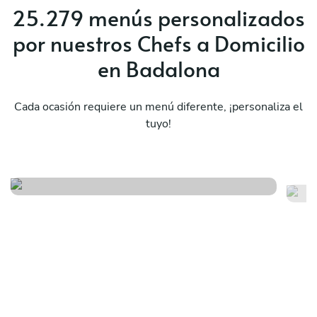
25.279 menús personalizados
por nuestros Chefs a Domicilio
en Badalona
Cada ocasión requiere un menú diferente, ¡personaliza el
tuyo!
Vo
Fusión japonesa
sa
Ver menú
Ver