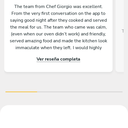
The team from Chef Giorgio was excellent.
From the very first conversation on the app to
saying good night after they cooked and served
the meal for us. The team who came was calm,
Tra
(even when our oven didn’t work) and friendly,
served amazing food and made the kitchen look
immaculate when they left. I would highly
recommend them and our whole group was
Ver reseña completa
really impressed by the menu, service and food.
Thank you so much for making a 50th birthday
celebration extra special!