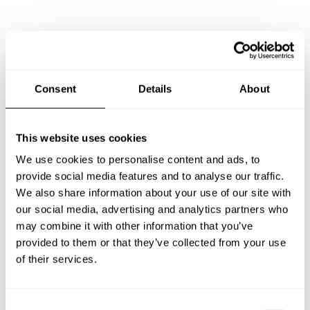
Preguntas frecuentes
Estas son las preguntas más frecuentes sobre Chef a
Consent
Details
About
Domicilio en Badalona.
This website uses cookies
We use cookies to personalise content and ads, to
¿Qué incluye un servicio de Chef a Domicilio en
Badalona?
provide social media features and to analyse our traffic.
We also share information about your use of our site with
our social media, advertising and analytics partners who
¿Cuánto cuesta un Chef a Domicilio en Badalona?
may combine it with other information that you’ve
provided to them or that they’ve collected from your use
¿Cómo puedo reservar un Chef a Domicilio en
of their services.
Badalona?
¿Cómo puedo encontrar un Chef a Domicilio en
C