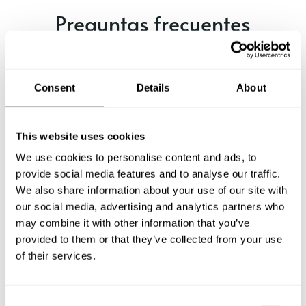
Preguntas frecuentes
Estas son las preguntas más frecuentes sobre Chef a
Domicilio en Calafell.
Consent
Details
About
This website uses cookies
¿Qué incluye un servicio de Chef a Domicilio en
Calafell?
We use cookies to personalise content and ads, to
provide social media features and to analyse our traffic.
We also share information about your use of our site with
¿Cuánto cuesta un Chef a Domicilio en Calafell?
our social media, advertising and analytics partners who
may combine it with other information that you’ve
¿Cómo puedo reservar un Chef a Domicilio en Calafell?
provided to them or that they’ve collected from your use
of their services.
¿Cómo puedo encontrar un Chef a Domicilio en
Calafell?
C