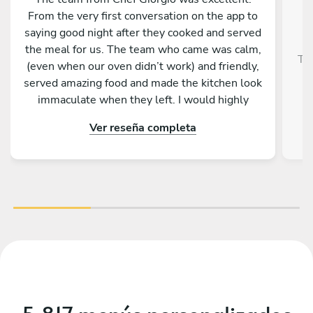
From the very first conversation on the app to
saying good night after they cooked and served
the meal for us. The team who came was calm,
Tra
(even when our oven didn’t work) and friendly,
served amazing food and made the kitchen look
immaculate when they left. I would highly
recommend them and our whole group was
Ver reseña completa
really impressed by the menu, service and food.
Thank you so much for making a 50th birthday
celebration extra special!