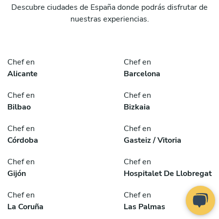
Descubre ciudades de España donde podrás disfrutar de
nuestras experiencias.
Chef en
Chef en
Alicante
Barcelona
Chef en
Chef en
Bilbao
Bizkaia
Chef en
Chef en
Córdoba
Gasteiz / Vitoria
Chef en
Chef en
Gijón
Hospitalet De Llobregat
Chef en
Chef en
La Coruña
Las Palmas