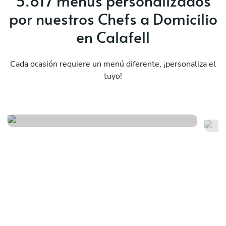
5.817 menús personalizados
por nuestros Chefs a Domicilio
en Calafell
Cada ocasión requiere un menú diferente, ¡personaliza el
tuyo!
Vo
Fusión japonesa
sa
Ver menú
Ver