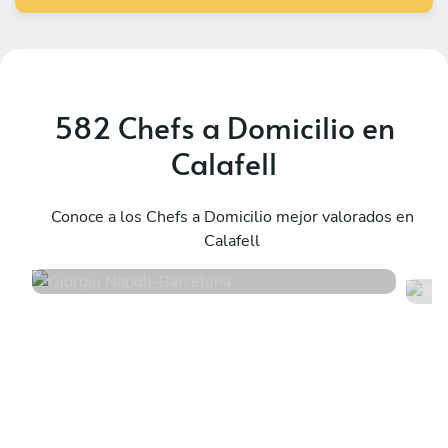
582 Chefs a Domicilio en
Calafell
Giorgio Napoli
S
Barcelona
Conoce a los Chefs a Domicilio mejor valorados en
B
Calafell
4.9
•
198 servicios