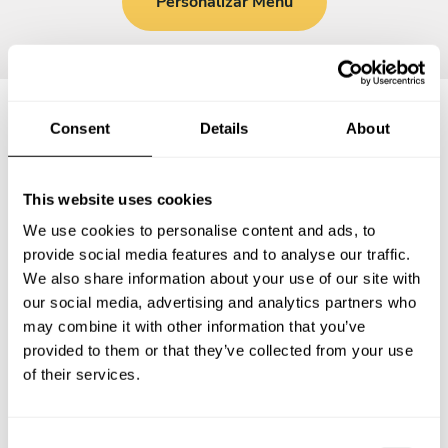
Personalizar Menú
Consent
Details
About
Preguntas frecuentes
This website uses cookies
Estas son las preguntas más frecuentes sobre Chef a
We use cookies to personalise content and ads, to
Domicilio en Callosa de Segura.
provide social media features and to analyse our traffic.
We also share information about your use of our site with
our social media, advertising and analytics partners who
may combine it with other information that you’ve
¿Qué incluye un servicio de Chef a Domicilio en Callosa
provided to them or that they’ve collected from your use
de Segura?
of their services.
¿Cuánto cuesta un Chef a Domicilio en Callosa de
Segura?
C