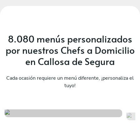
8.080 menús personalizados
por nuestros Chefs a Domicilio
en Callosa de Segura
Cada ocasión requiere un menú diferente, ¡personaliza el
tuyo!
Sabores del mediterraneo
As
Ver menú
Ver