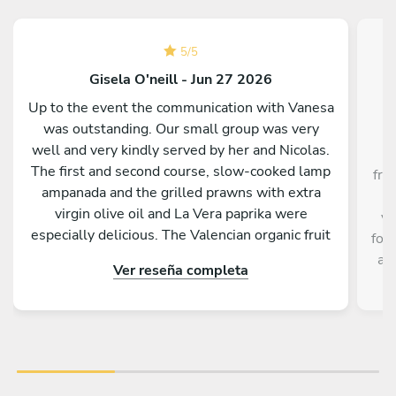
5
/
5
Gisela O'neill - Jun 27 2026
Up to the event the communication with Vanesa
was outstanding. Our small group was very
C
well and very kindly served by her and Nicolas.
The first and second course, slow-cooked lamp
fri
ampanada and the grilled prawns with extra
t
virgin olive oil and La Vera paprika were
ve
especially delicious. The Valencian organic fruit
foo
salad as desert was perfect on a hot evening.
an
Ver reseña completa
Both barbecue and kitchen worktops were
perfectly cleaned by the pair. Best of all were
the friendliness, the efficiency and the big
smiles of Vanesa and Nicolas. A huge thank you.