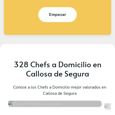
Empezar
328 Chefs a Domicilio en
Callosa de Segura
Vanesa Y Nicolas
F
Alacant
Conoce a los Chefs a Domicilio mejor valorados en
B
Callosa de Segura
4.9
•
32 servicios