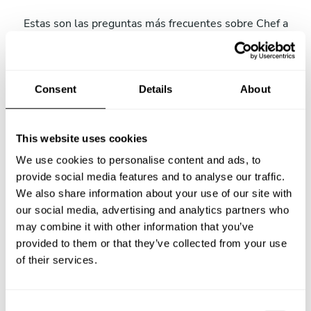
Estas son las preguntas más frecuentes sobre Chef a
Domicilio en Eibar.
Consent
Details
About
¿Qué incluye un servicio de Chef a Domicilio en Eibar?
This website uses cookies
¿Cuánto cuesta un Chef a Domicilio en Eibar?
We use cookies to personalise content and ads, to
provide social media features and to analyse our traffic.
¿Cómo puedo reservar un Chef a Domicilio en Eibar?
We also share information about your use of our site with
our social media, advertising and analytics partners who
¿Cómo puedo encontrar un Chef a Domicilio en Eibar?
may combine it with other information that you’ve
provided to them or that they’ve collected from your use
¿Cuál es el número máximo de personas para un
of their services.
servicio de Chef a Domicilio en Eibar
¿El Chef a Domicilio cocina en mi casa?
C