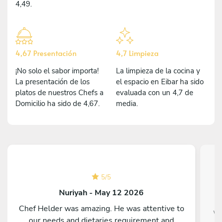
4,49.
4,67 Presentación
4,7 Limpieza
¡No solo el sabor importa!
La limpieza de la cocina y
La presentación de los
el espacio en Eibar ha sido
platos de nuestros Chefs a
evaluada con un 4,7 de
Domicilio ha sido de 4,67.
media.
5
/
5
Nuriyah - May 12 2026
Chef Helder was amazing. He was attentive to
Wo
our needs and dietaries requirement and