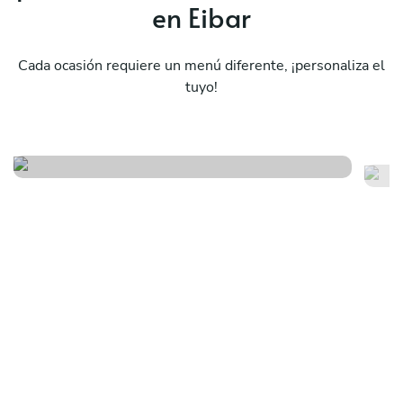
en Eibar
Cada ocasión requiere un menú diferente, ¡personaliza el
tuyo!
Menu 1
Se
Ver menú
Ver