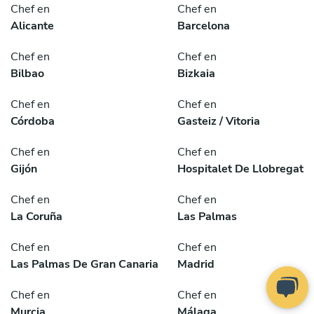
Chef en
Chef en
Alicante
Barcelona
Chef en
Chef en
Bilbao
Bizkaia
Chef en
Chef en
Córdoba
Gasteiz / Vitoria
Chef en
Chef en
Gijón
Hospitalet De Llobregat
Chef en
Chef en
La Coruña
Las Palmas
Chef en
Chef en
Las Palmas De Gran Canaria
Madrid
Chef en
Chef en
Murcia
Málaga