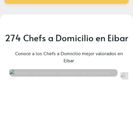
274 Chefs a Domicilio en Eibar
Helder Gila Alonso
L
Donostia-San Sebastian
Conoce a los Chefs a Domicilio mejor valorados en
A
Eibar
4.9
•
24 servicios