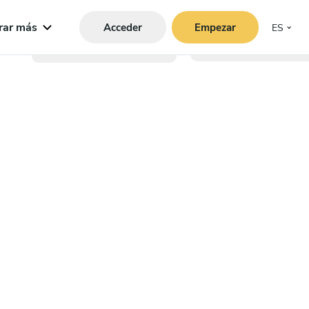
rar más
Acceder
Empezar
ES