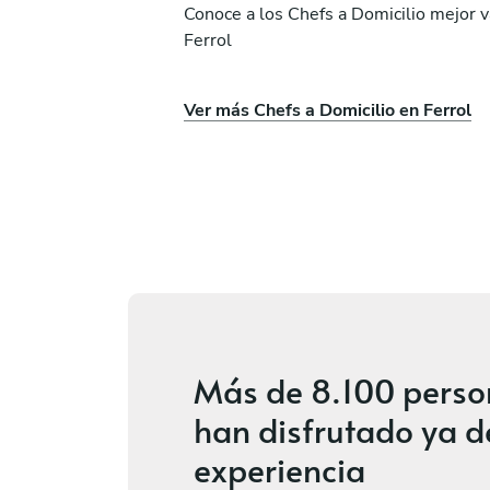
Conoce a los Chefs a Domicilio mejor 
Ferrol
e Martínez
Juan Carlos Yañez Rod
Ver más Chefs a Domicilio en Ferrol
Sada
ios
Nuevo
Más de
8.100 pers
han disfrutado ya d
experiencia