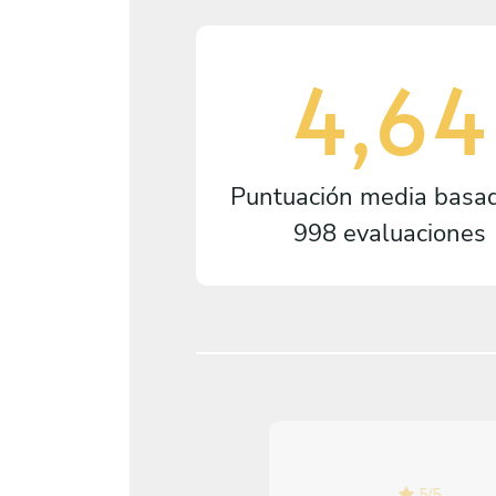
4,64
Puntuación media basa
998 evaluaciones
5
/
5
5
/
5