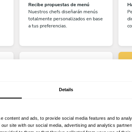
Recibe propuestas de menú
Ha
Nuestros chefs diseñarán menús
Pe
totalmente personalizados en base
di
a tus preferencias.
co
Details
Pe
¡A disfrutar!
e content and ads, to provide social media features and to analy
?
¡Todo listo! Ya solo queda contar
 our site with our social media, advertising and analytics partn
los días para disfrutar de la