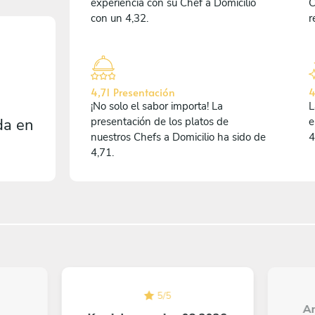
experiencia con su Chef a Domicilio
C
con un 4,32.
r
4,71 Presentación
4
¡No solo el sabor importa! La
L
da en
presentación de los platos de
e
nuestros Chefs a Domicilio ha sido de
4
4,71.
5
/
5
An