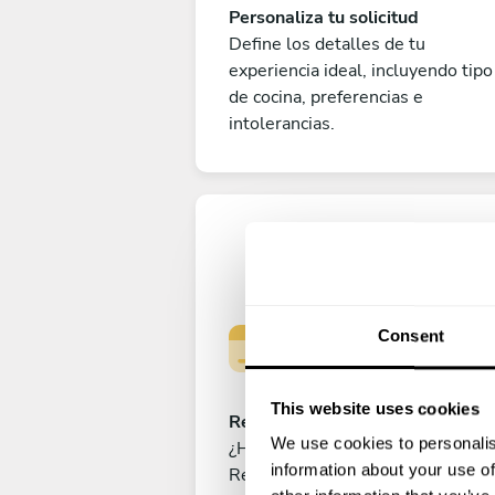
Personaliza tu solicitud
Define los detalles de tu
experiencia ideal, incluyendo tipo
de cocina, preferencias e
intolerancias.
Consent
This website uses cookies
Reserva tu experiencia
We use cookies to personalis
¿Has cerrado ya el menú perfecto
information about your use of
Realiza el pago para reservar tu