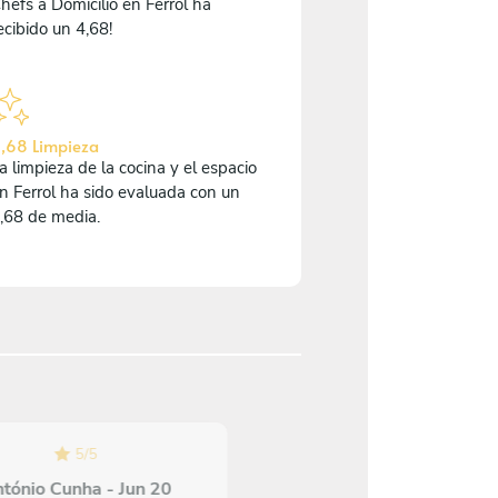
hefs a Domicilio en Ferrol ha
ecibido un 4,68!
,68 Limpieza
a limpieza de la cocina y el espacio
n Ferrol ha sido evaluada con un
,68 de media.
5
/
5
5
/
5
tónio Cunha - Jun 20