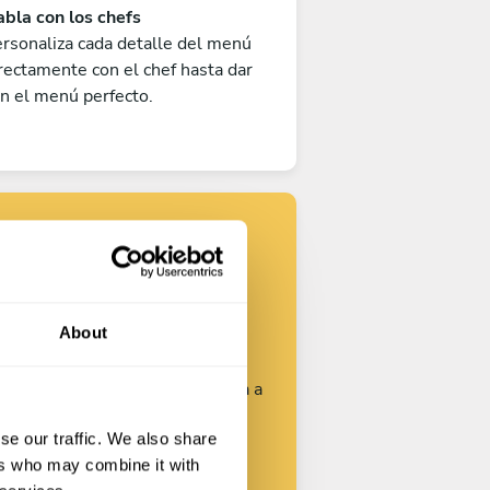
bla con los chefs
rsonaliza cada detalle del menú
rectamente con el chef hasta dar
n el menú perfecto.
Encuentra tu
chef
About
rsonaliza tu solicitud y empieza a
hablar con los chefs.
se our traffic. We also share
ers who may combine it with