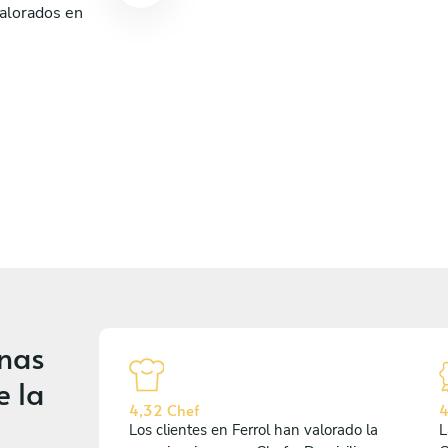
valorados en
ríguez
onas
e la
4,32 Chef
4
Los clientes en Ferrol han valorado la
L