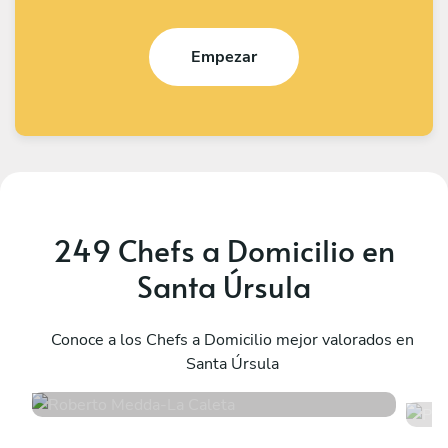
Empezar
249 Chefs a Domicilio en
Santa Úrsula
Roberto Medda
P
La Caleta
Conoce a los Chefs a Domicilio mejor valorados en
G
Santa Úrsula
4.8
•
13 servicios