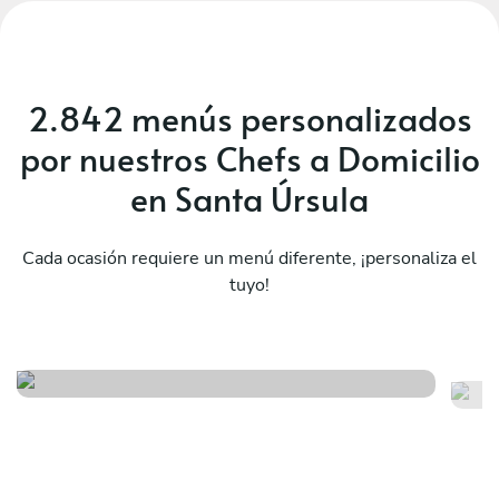
2.842 menús personalizados
por nuestros Chefs a Domicilio
en Santa Úrsula
Cada ocasión requiere un menú diferente, ¡personaliza el
tuyo!
Fronteras street
Fr
Ver menú
Ver