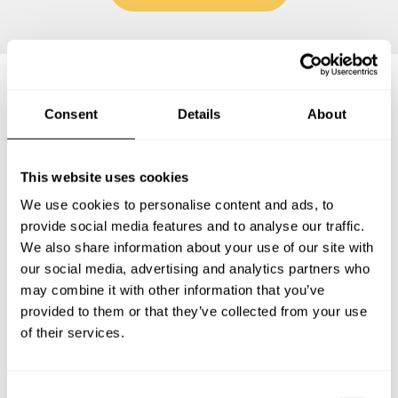
Preguntas frecuentes
Consent
Details
About
Estas son las preguntas más frecuentes sobre Chef a
This website uses cookies
Domicilio en Santa Úrsula.
We use cookies to personalise content and ads, to
provide social media features and to analyse our traffic.
We also share information about your use of our site with
our social media, advertising and analytics partners who
¿Qué incluye un servicio de Chef a Domicilio en Santa
may combine it with other information that you’ve
Úrsula?
provided to them or that they’ve collected from your use
of their services.
¿Cuánto cuesta un Chef a Domicilio en Santa Úrsula?
¿Cómo puedo reservar un Chef a Domicilio en Santa
C