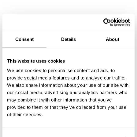
Preguntas frecuentes
Estas son las preguntas más frecuentes sobre Chef a
Consent
Details
About
Domicilio en Atamaría.
This website uses cookies
We use cookies to personalise content and ads, to
¿Qué incluye un servicio de Chef a Domicilio en
Atamaría?
provide social media features and to analyse our traffic.
We also share information about your use of our site with
our social media, advertising and analytics partners who
¿Cuánto cuesta un Chef a Domicilio en Atamaría?
may combine it with other information that you’ve
provided to them or that they’ve collected from your use
¿Cómo puedo reservar un Chef a Domicilio en
of their services.
Atamaría?
¿Cómo puedo encontrar un Chef a Domicilio en
C