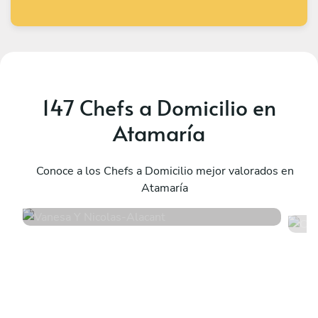
147 Chefs a Domicilio en
Atamaría
Vanesa Y Nicolas
C
Alacant
Conoce a los Chefs a Domicilio mejor valorados en
E
Atamaría
4.9
•
32 servicios