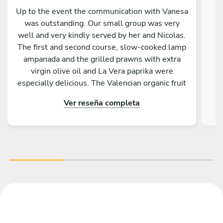
Up to the event the communication with Vanesa
was outstanding. Our small group was very
well and very kindly served by her and Nicolas.
The first and second course, slow-cooked lamp
ampanada and the grilled prawns with extra
virgin olive oil and La Vera paprika were
especially delicious. The Valencian organic fruit
salad as desert was perfect on a hot evening.
Ver reseña completa
Both barbecue and kitchen worktops were
perfectly cleaned by the pair. Best of all were
the friendliness, the efficiency and the big
smiles of Vanesa and Nicolas. A huge thank you.