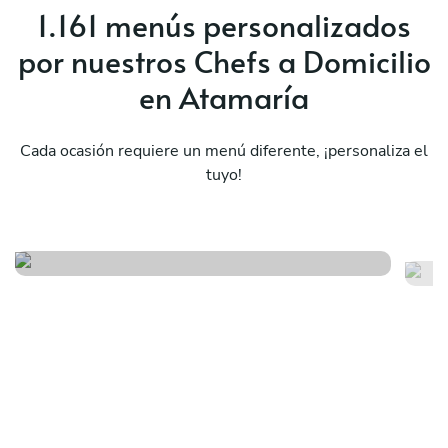
1.161 menús personalizados
por nuestros Chefs a Domicilio
en Atamaría
Cada ocasión requiere un menú diferente, ¡personaliza el
tuyo!
Esencias mediterraneas
Sa
Ver menú
Ver