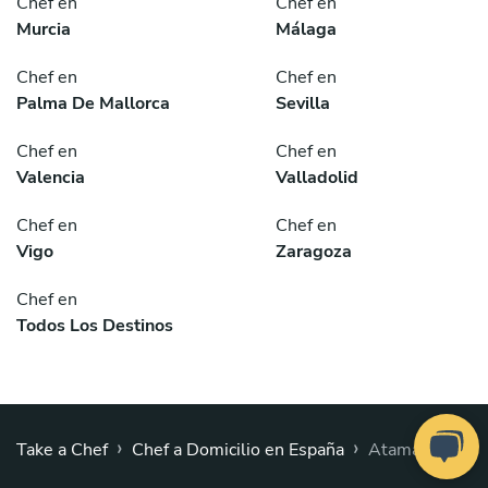
Chef en
Chef en
Murcia
Málaga
Chef en
Chef en
Palma De Mallorca
Sevilla
Chef en
Chef en
Valencia
Valladolid
Chef en
Chef en
Vigo
Zaragoza
Chef en
Todos Los Destinos
›
›
Take a Chef
Chef a Domicilio en España
Atamaría