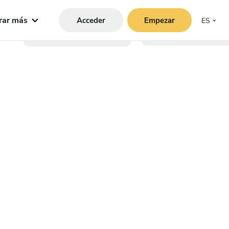
rar más
Acceder
Empezar
ES