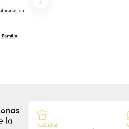
valorados en
 Família
sonas
e la
4,53 Chef
4