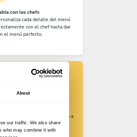
bla con los chefs
rsonaliza cada detalle del menú
rectamente con el chef hasta dar
n el menú perfecto.
Encuentra tu
chef
About
rsonaliza tu solicitud y empieza a
se our traffic. We also share
hablar con los chefs.
ers who may combine it with