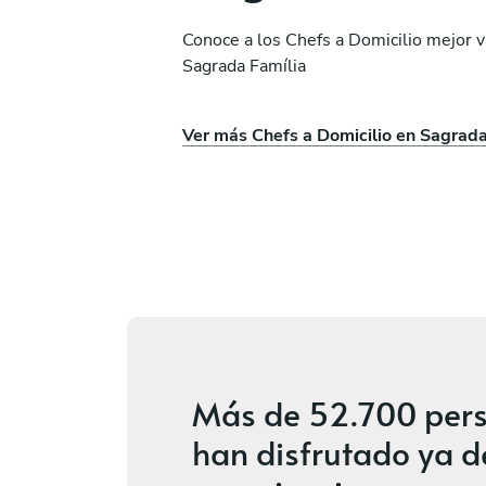
Conoce a los Chefs a Domicilio mejor 
Sagrada Família
Paula Mora Rodríguez
Ver más Chefs a Domicilio en Sagrada
L'Hospitalet de Llobregat
vicios
4.7
•
104 servicios
Más de
52.700 per
han disfrutado ya d