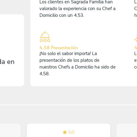
Los clientes en Sagrada Família han
L
valorado la experiencia con su Chef a
C
Domicilio con un 4,53.
h
4,58 Presentación
4
¡No solo el sabor importa! La
L
da en
presentación de los platos de
e
nuestros Chefs a Domicilio ha sido de
c
4,58.
5
/
5