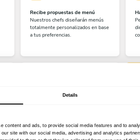
Recibe propuestas de menú
Ha
Nuestros chefs diseñarán menús
Pe
totalmente personalizados en base
di
a tus preferencias.
co
Details
Pe
e content and ads, to provide social media features and to analy
¡A disfrutar!
 our site with our social media, advertising and analytics partn
?
¡Todo listo! Ya solo queda contar