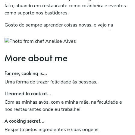
fato, atuando em restaurante como cozinheira e eventos
como suporte nos bastidores.
Gosto de sempre aprender coisas novas, e vejo na
gastronomia a possibilidade de aprendizagem diária
considerando as inúmeras possibilidades de combinação
entre técnicas, alimentos e conhecimentos que podem
resultar em experiências diferentes para cada pessoa.
More about me
Também me encanta o quanto a comida diz respeito à
cultura e à história de cada um.
For me, cooking is...
Aprecio muito a (vasta) culinária brasileira, a culinária do
Uma forma de trazer felicidade às pessoas.
oriente médio e asiático. Também tenho muito interesse
I learned to cook at...
em panificação (em especial, fermentação natural),
charcutaria e confeitaria.
Com as minhas avós, com a minha mãe, na faculdade e
nos restaurantes onde eu trabalhei.
A cooking secret...
Respeito pelos ingredientes e suas origens.