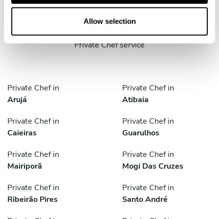
cities
o
n
Allow selection
Discover cities near Guarulhos where you can enjoy a
Private Chef service
Private Chef in
Private Chef in
Arujá
Atibaia
Private Chef in
Private Chef in
Caieiras
Guarulhos
Private Chef in
Private Chef in
Mairiporã
Mogi Das Cruzes
Private Chef in
Private Chef in
Ribeirão Pires
Santo André