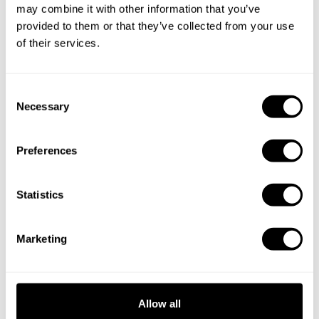
may combine it with other information that you’ve
provided to them or that they’ve collected from your use
of their services.
C
Necessary
o
n
s
Preferences
e
n
Book Chef Anelise
t
Statistics
S
e
Marketing
l
e
c
Take a Chef services in nearby
t
Allow all
i