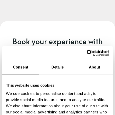
Book your experience with
Chef Anelise
Specify the details of your requests and the chef will send
Consent
Details
About
you a custom menu just for you.
This website uses cookies
We use cookies to personalise content and ads, to
provide social media features and to analyse our traffic.
We also share information about your use of our site with
our social media, advertising and analytics partners who