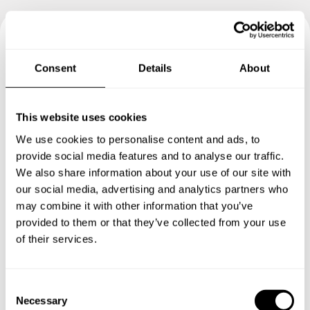
Book your experience with
Consent
Details
About
Chef Fatimata
This website uses cookies
Specify the details of your requests and the chef will send
you a custom menu just for you.
We use cookies to personalise content and ads, to
provide social media features and to analyse our traffic.
We also share information about your use of our site with
our social media, advertising and analytics partners who
may combine it with other information that you’ve
provided to them or that they’ve collected from your use
of their services.
C
Necessary
o