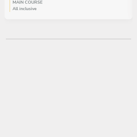
MAIN COURSE
All inclusive
Magret de canard déclinaison de potimarron, sauce foie gras
DESSERT
All inclusive
Bûche chocolat et noisette