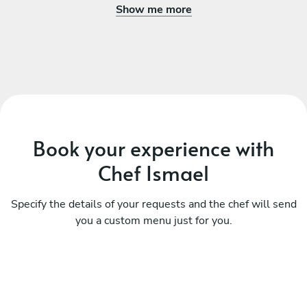
Cada experiencia que diseño es un viaje gastronómico
Show me more
hecho a medida, con atención meticulosa a cada detalle.
Si buscas lo extraordinario, si deseas sorprender a tus
invitados con una experiencia que trascienda lo
convencional, estoy listo para convertir tu evento en algo
verdaderamente excepcional.
???? Reserva tu experiencia exclusiva ahora
Book your experience with
Chef Ismael
Specify the details of your requests and the chef will send
you a custom menu just for you.