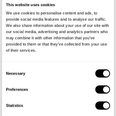
This website uses cookies
Take a Chef services in nearby
We use cookies to personalise content and ads, to
cities
provide social media features and to analyse our traffic.
We also share information about your use of our site with
Discover cities near Calp where you can enjoy a Chef At
our social media, advertising and analytics partners who
Home service
may combine it with other information that you’ve
provided to them or that they’ve collected from your use
of their services.
Private Chef in
Private Chef in
Alcoy
Alicante
C
Necessary
o
Private Chef in
Private Chef in
n
Alzira
Benidorm
s
Preferences
e
Private Chef in
Private Chef in
n
Calp
Catarroja
t
Statistics
S
Private Chef in
Private Chef in