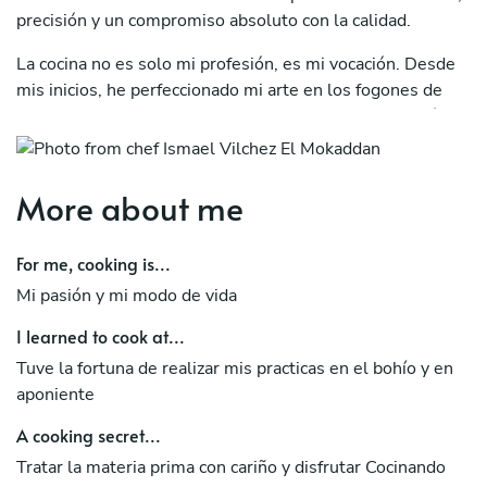
precisión y un compromiso absoluto con la calidad.
La cocina no es solo mi profesión, es mi vocación. Desde
mis inicios, he perfeccionado mi arte en los fogones de
prestigiosos restaurantes, explorando los sabores más
exquisitos y dominando técnicas innovadoras. Hoy, llevo
esa maestría a un servicio completamente personalizado,
ofreciendo experiencias gastronómicas exclusivas para
More about me
quienes buscan lo mejor.
For me, cooking is...
Más que un Chef, un Arquitecto de Experiencias
Culinarias
Mi pasión y mi modo de vida
Mi lema es claro: “Alcanza siempre el 100%, pero apunta
I learned to cook at...
al 1000%”. Cada plato que creo refleja este compromiso,
Tuve la fortuna de realizar mis practicas en el bohío y en
fusionando ingredientes de primera calidad con una
aponiente
ejecución impecable para sorprender a los paladares más
A cooking secret...
exigentes.
Tratar la materia prima con cariño y disfrutar Cocinando
Me especializo en: