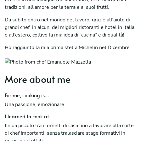
tradizioni, all’amore per la terra e ai suoi frutti.
Da subito entro nel mondo del lavoro, grazie all’aiuto di
grandi chef, in alcuni dei migliori ristoranti e hotel in Italia
e all’estero, coltivo la mia idea di “cucina” e di qualità!
Ho raggiunto la mia prima stella Michelin nel Dicembre
2015 insieme a numerosi altri riconoscimenti.
Ad oggi sono uno chef che interpreta al meglio la
“tradizione in chiave moderna”grazie alla ricerca costante
More about me
e al rispetto di ingredienti sani, legati al territorio in cui
opero e alla loro stagionalità, che uniti ai sapori e ai
For me, cooking is...
profumi delle mie origini Ischitane, creano
Una passione, emozionare
un perfetto connubio tra gusto ed estetica.
I learned to cook at...
fin da piccolo tra i fornelli di casa fino a lavorare alla corte
di chef importanti, senza tralasciare stage formativi in
ristoranti stellati.