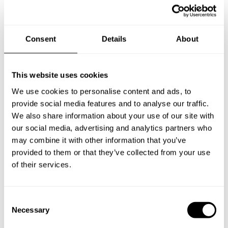
Specify the details of your requests and the chef will send
you a custom menu just for you.
Consent
Details
About
This website uses cookies
We use cookies to personalise content and ads, to
provide social media features and to analyse our traffic.
We also share information about your use of our site with
our social media, advertising and analytics partners who
may combine it with other information that you’ve
provided to them or that they’ve collected from your use
of their services.
C
Necessary
o
n