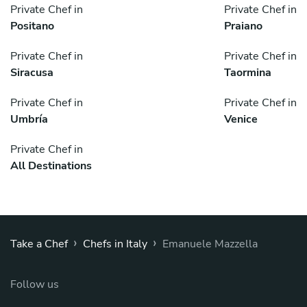
Private Chef in
Private Chef in
Positano
Praiano
Private Chef in
Private Chef in
Siracusa
Taormina
Private Chef in
Private Chef in
Umbría
Venice
Private Chef in
All Destinations
›
›
Take a Chef
Chefs in Italy
Emanuele Mazzella
Follow us