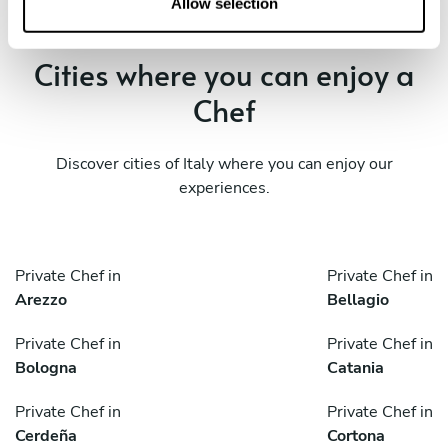
n
Allow selection
Cities where you can enjoy a
Chef
Discover cities of Italy where you can enjoy our
experiences.
Private Chef in
Private Chef in
Arezzo
Bellagio
Private Chef in
Private Chef in
Bologna
Catania
Private Chef in
Private Chef in
Cerdeña
Cortona