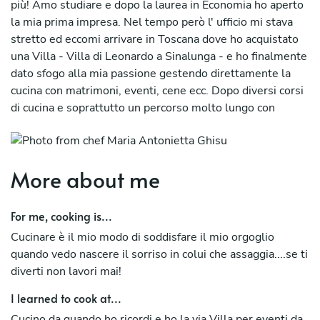
più! Amo studiare e dopo la laurea in Economia ho aperto
la mia prima impresa. Nel tempo però l' ufficio mi stava
stretto ed eccomi arrivare in Toscana dove ho acquistato
una Villa - Villa di Leonardo a Sinalunga - e ho finalmente
dato sfogo alla mia passione gestendo direttamente la
cucina con matrimoni, eventi, cene ecc. Dopo diversi corsi
di cucina e soprattutto un percorso molto lungo con
docenti stellati ho migliorato negli anni e ampliato la mia
cucina. La mia origine sarda mi porta ad adorare il pesce,
la mia crescita a Verona ad amare i risotti e i brasati e la
More about me
mia venuta in toscana ad unire cacciagione, pollame e
animali da cortile alla mia lista. Adoro cucinare ragu' che
devono sobbollire per ore come da tradizione ma abbiano
For me, cooking is...
anche le tecniche delle cottura a bassa temperatura e l'
Cucinare è il mio modo di soddisfare il mio orgoglio
innovazione.
quando vedo nascere il sorriso in colui che assaggia....se ti
diverti non lavori mai!
I learned to cook at...
Cucino da quando ho ricordi e ho la via Villa per eventi da