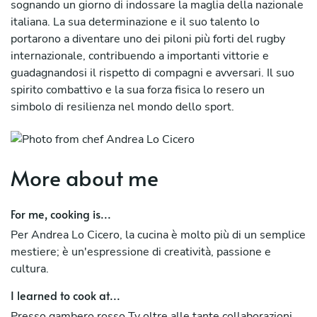
sognando un giorno di indossare la maglia della nazionale
italiana. La sua determinazione e il suo talento lo
portarono a diventare uno dei piloni più forti del rugby
internazionale, contribuendo a importanti vittorie e
guadagnandosi il rispetto di compagni e avversari. Il suo
spirito combattivo e la sua forza fisica lo resero un
simbolo di resilienza nel mondo dello sport.
Dopo una carriera ricca di successi, Andrea decise di
seguire una nuova passione: la cucina. Trasferitosi a
Roma, frequentò corsi di cucina e si immerse nel mondo
More about me
gastronomico, dove scoprì il piacere di combinare
ingredienti freschi e tradizionali. La sua esperienza come
For me, cooking is...
sportivo si rifletté nella sua filosofia culinaria: creare piatti
Per Andrea Lo Cicero, la cucina è molto più di un semplice
che fossero non solo gustosi, ma anche nutrienti e pieni di
mestiere; è un'espressione di creatività, passione e
energia.
cultura.
Oggi, Andrea è un rinomato chef, famoso per i suoi piatti
I learned to cook at...
che uniscono le tradizioni siciliane con influenze moderne.
Nei suoi ristoranti, racconta storie di rugby e cucina,
Presso gambero rosso Tv oltre alle tante collaborazioni