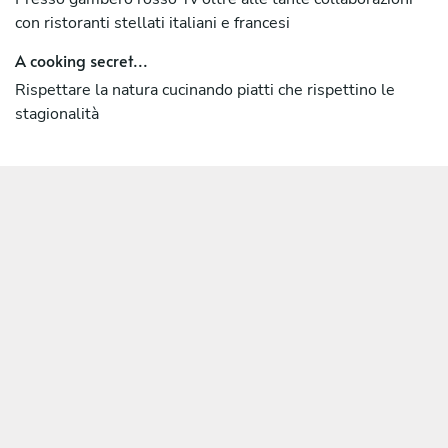
mostrando che, sia in campo che in cucina, la passione e la
con ristoranti stellati italiani e francesi
dedizione possono portare a risultati straordinari.
A cooking secret...
Accademia professionale Gambero Rosso
Rispettare la natura cucinando piatti che rispettino le
stagionalità
Lavora presso Gambero Rosso tv