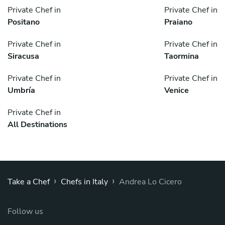
Private Chef in
Private Chef in
Positano
Praiano
Private Chef in
Private Chef in
Siracusa
Taormina
Private Chef in
Private Chef in
Umbría
Venice
Private Chef in
All Destinations
›
›
Take a Chef
Chefs in Italy
Andrea Lo Cicero
Follow us