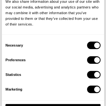
We also share information about your use of our site with
Book Chef Andrea
our social media, advertising and analytics partners who
may combine it with other information that you’ve
provided to them or that they’ve collected from your use
of their services.
Take a Chef services in nearby
C
cities
Necessary
o
n
s
Preferences
Discover cities near Catania where you can enjoy a Chef
e
At Home service
n
t
Statistics
S
e
Private Chef in
Private Chef in
Marketing
l
Catania
Messina
e
Private Chef in
Private Chef in
c