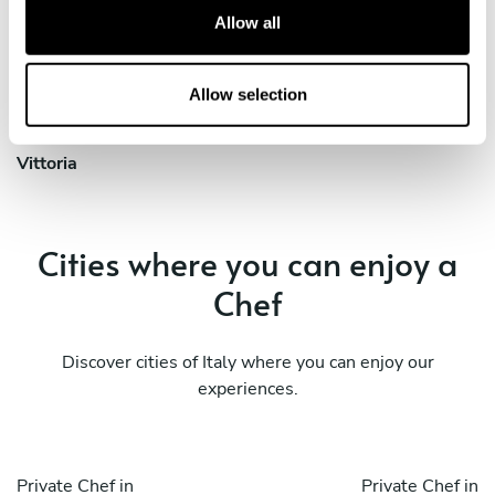
Ragusa
Reggio Calabria
t
Allow all
i
Private Chef in
Private Chef in
o
Siracusa
Taormina
n
Allow selection
Private Chef in
Vittoria
Cities where you can enjoy a
Chef
Discover cities of Italy where you can enjoy our
experiences.
Private Chef in
Private Chef in