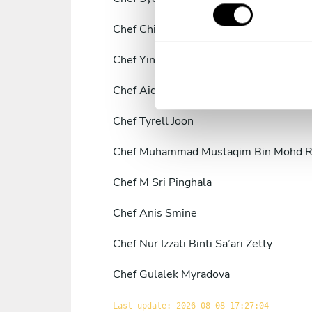
n
s
Chef
Chin Fatt Ooi
e
n
Chef
Yin Lim
t
S
Chef
Aida Hani Khalid
e
Chef
Tyrell Joon
l
e
Chef
Muhammad Mustaqim Bin Mohd R
c
t
Chef
M Sri Pinghala
i
o
Chef
Anis Smine
n
Chef
Nur Izzati Binti Sa’ari Zetty
Chef
Gulalek Myradova
Last update: 2026-08-08 17:27:04