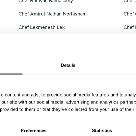
Chef
Ramyah Ramasamy
Chef
Chef
Amirul Najhan Norhisham
Chef
Chef
Lekmenesh Lek
Chef
Chef
Muhamad Faisal Muhamad Faisal
Chef
Niza
Chef
Vasanthan Veeriah
Chef
Details
Chef
Muhammad Fadhil Annamalay Chef
Chef
Shan
e content and ads, to provide social media features and to analy
Chef
Muhammad Bilal Afzal
Chef
 our site with our social media, advertising and analytics partn
Chef
Ariena Y
Chef
 provided to them or that they’ve collected from your use of their
Chef
Iszhar Rayyan Rayyan
Chef
Preferences
Statistics
Chef
Chee Heen Soong
Chef