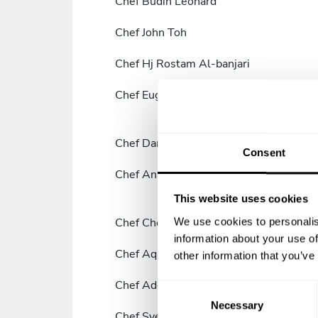
Chef
Budin Leonard
Chef
John Toh
Chef
Hj Rostam Al-banjari
Chef
Eugene Tey
Chef
Daniel Yap
Consent
Chef
Ananthshree Bhaskaran Anan
This website uses cookies
We use cookies to personalis
Chef
Chef Zaman Malaysia
information about your use of
Chef
Aqhari Rozlan
other information that you’ve
Chef
Addrena Shalini Addrena
C
Necessary
o
Chef
Syed Mazahar Syed Ahmad Safri