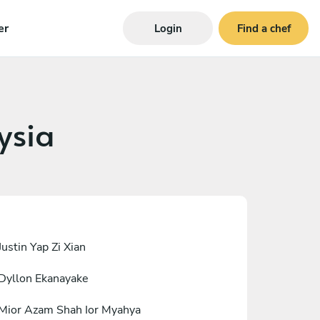
er
Login
Find a chef
ysia
Justin Yap Zi Xian
Dyllon Ekanayake
Mior Azam Shah Ior Myahya