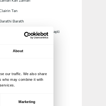
Zaman Kan Zaman
Clairin Tan
Barathi Barath
Muhammad Zairul Nizam B Zulkapli
m
Alex Gan Wei Leong
About
Edward Hoe
se our traffic. We also share
Esther Tan
ers who may combine it with
Adeeb Palil
 services.
Maatthew Naath
Marketing
Ashwin Joshua