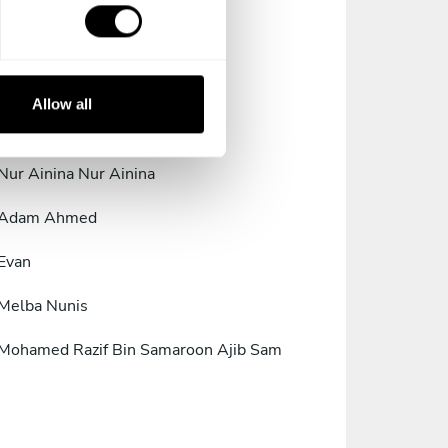
Jillian John
Hasmeet Chaal
Allow all
Siak Siau Chueng Siak
Nur Ainina Nur Ainina
Adam Ahmed
Evan
Melba Nunis
Mohamed Razif Bin Samaroon Ajib Sam