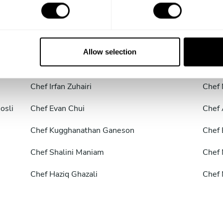
Chef
Rashidin Abd Rashid
Chef
Chef
Lim Min Liang
Chef
Allow selection
Chef
Muhammad Nurahiman Niman
Chef
Chef
Irfan Zuhairi
Chef
osli
Chef
Evan Chui
Chef
Chef
Kugghanathan Ganeson
Chef
Chef
Shalini Maniam
Chef
Chef
Haziq Ghazali
Chef